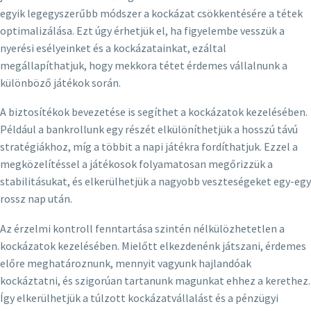
egyik legegyszerűbb módszer a kockázat csökkentésére a tétek
optimalizálása. Ezt úgy érhetjük el, ha figyelembe vesszük a
nyerési esélyeinket és a kockázatainkat, ezáltal
megállapíthatjuk, hogy mekkora tétet érdemes vállalnunk a
különböző játékok során.
A biztosítékok bevezetése is segíthet a kockázatok kezelésében.
Például a bankrollunk egy részét elkülöníthetjük a hosszú távú
stratégiákhoz, míg a többit a napi játékra fordíthatjuk. Ezzel a
megközelítéssel a játékosok folyamatosan megőrizzük a
stabilitásukat, és elkerülhetjük a nagyobb veszteségeket egy-egy
rossz nap után.
Az érzelmi kontroll fenntartása szintén nélkülözhetetlen a
kockázatok kezelésében. Mielőtt elkezdenénk játszani, érdemes
előre meghatároznunk, mennyit vagyunk hajlandóak
kockáztatni, és szigorúan tartanunk magunkat ehhez a kerethez.
Így elkerülhetjük a túlzott kockázatvállalást és a pénzügyi