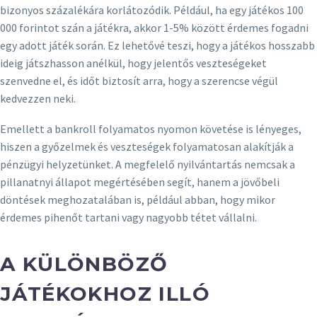
bizonyos százalékára korlátozódik. Például, ha egy játékos 100
000 forintot szán a játékra, akkor 1-5% között érdemes fogadni
egy adott játék során. Ez lehetővé teszi, hogy a játékos hosszabb
ideig játszhasson anélkül, hogy jelentős veszteségeket
szenvedne el, és időt biztosít arra, hogy a szerencse végül
kedvezzen neki.
Emellett a bankroll folyamatos nyomon követése is lényeges,
hiszen a győzelmek és veszteségek folyamatosan alakítják a
pénzügyi helyzetünket. A megfelelő nyilvántartás nemcsak a
pillanatnyi állapot megértésében segít, hanem a jövőbeli
döntések meghozatalában is, például abban, hogy mikor
érdemes pihenőt tartani vagy nagyobb tétet vállalni.
A KÜLÖNBÖZŐ
JÁTÉKOKHOZ ILLÓ