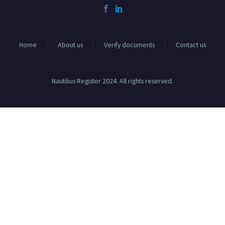
Home
About us
Verify documents
Contact us
Nautilius Register 2024. All rights reserved.