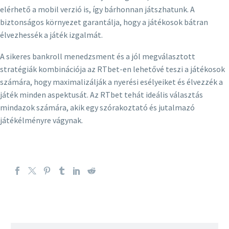
elérhető a mobil verzió is, így bárhonnan játszhatunk. A
biztonságos környezet garantálja, hogy a játékosok bátran
élvezhessék a játék izgalmát.
A sikeres bankroll menedzsment és a jól megválasztott
stratégiák kombinációja az RTbet-en lehetővé teszi a játékosok
számára, hogy maximalizálják a nyerési esélyeiket és élvezzék a
játék minden aspektusát. Az RTbet tehát ideális választás
mindazok számára, akik egy szórakoztató és jutalmazó
játékélményre vágynak.