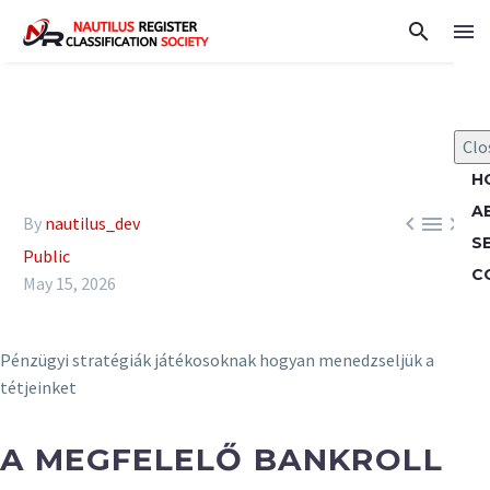
Clo
H
A



By
nautilus_dev
S
Public
C
May 15, 2026
Pénzügyi stratégiák játékosoknak hogyan menedzseljük a
tétjeinket
A MEGFELELŐ BANKROLL