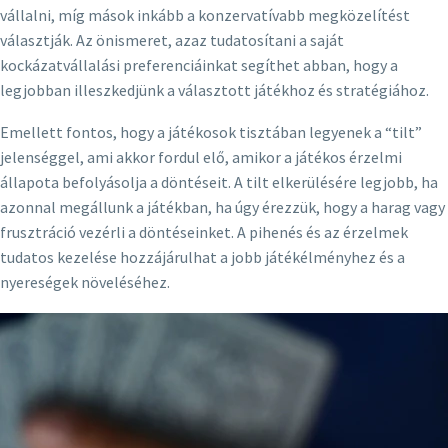
vállalni, míg mások inkább a konzervatívabb megközelítést
választják. Az önismeret, azaz tudatosítani a saját
kockázatvállalási preferenciáinkat segíthet abban, hogy a
legjobban illeszkedjünk a választott játékhoz és stratégiához.
Emellett fontos, hogy a játékosok tisztában legyenek a “tilt”
jelenséggel, ami akkor fordul elő, amikor a játékos érzelmi
állapota befolyásolja a döntéseit. A tilt elkerülésére legjobb, ha
azonnal megállunk a játékban, ha úgy érezzük, hogy a harag vagy
frusztráció vezérli a döntéseinket. A pihenés és az érzelmek
tudatos kezelése hozzájárulhat a jobb játékélményhez és a
nyereségek növeléséhez.