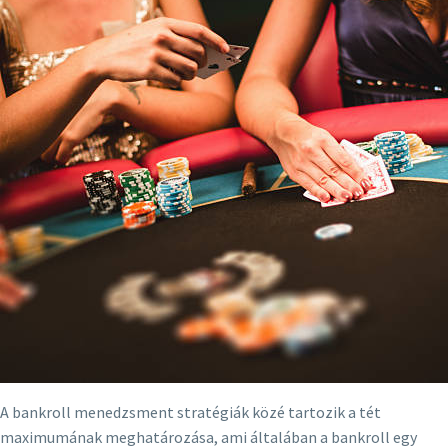
A bankroll menedzsment stratégiák közé tartozik a tét
maximumának meghatározása, ami általában a bankroll egy