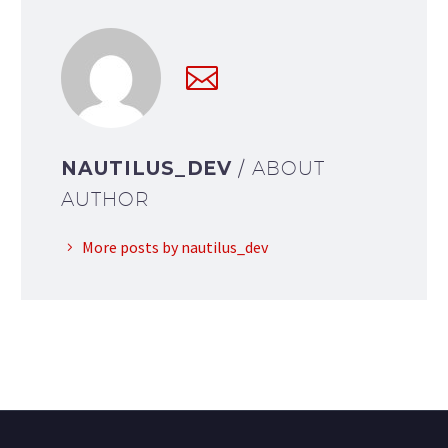
NAUTILUS_DEV
/ ABOUT
AUTHOR
More posts by nautilus_dev