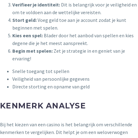
Verifieer je identiteit:
Dit is belangrijk voor je veiligheid en
om te voldoen aan de wettelijke vereisten.
Stort geld:
Voeg geld toe aan je account zodat je kunt
beginnen met spelen.
Kies een spel:
Blader door het aanbod van spellen en kies
degene die je het meest aanspreekt.
Begin met spelen:
Zet je strategie in en geniet van je
ervaring!
Snelle toegang tot spellen
Veiligheid van persoonlijke gegevens
Directe storting en opname van geld
KENMERK ANALYSE
Bij het kiezen van een casino is het belangrijk om verschillende
kenmerken te vergelijken. Dit helpt je om een weloverwogen