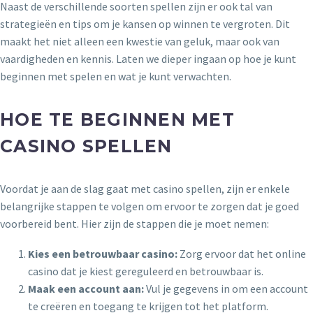
Naast de verschillende soorten spellen zijn er ook tal van
strategieën en tips om je kansen op winnen te vergroten. Dit
maakt het niet alleen een kwestie van geluk, maar ook van
vaardigheden en kennis. Laten we dieper ingaan op hoe je kunt
beginnen met spelen en wat je kunt verwachten.
HOE TE BEGINNEN MET
CASINO SPELLEN
Voordat je aan de slag gaat met casino spellen, zijn er enkele
belangrijke stappen te volgen om ervoor te zorgen dat je goed
voorbereid bent. Hier zijn de stappen die je moet nemen:
Kies een betrouwbaar casino:
Zorg ervoor dat het online
casino dat je kiest gereguleerd en betrouwbaar is.
Maak een account aan:
Vul je gegevens in om een account
te creëren en toegang te krijgen tot het platform.