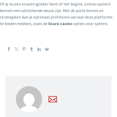
Of je nu een ervaren gokker bent of net begint, online casino’s
kunnen een uitstekende keuze zijn. Met de juiste kennis en
strategieën kun je optimaal profiteren van wat deze platforms
te bieden hebben, zoals de
lizaro casino
opties voor spelers.