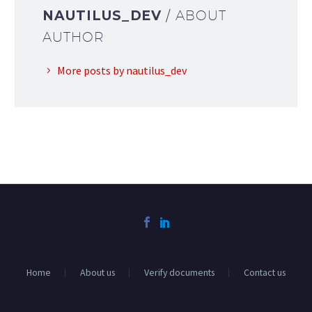
NAUTILUS_DEV
/ ABOUT
AUTHOR
More posts by nautilus_dev
Home
About us
Verify documents
Contact us