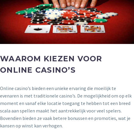
WAAROM KIEZEN VOOR
ONLINE CASINO’S
Online casino’s bieden een unieke ervaring die moeilijk te
evenaren is met traditionele casino’s. De mogelijkheid om op elk
moment en vanaf elke locatie toegang te hebben tot een breed
scala aan spellen maakt het aantrekkelijk voor veel spelers.
Bovendien bieden ze vaak betere bonussen en promoties, wat je
kansen op winst kan verhogen.