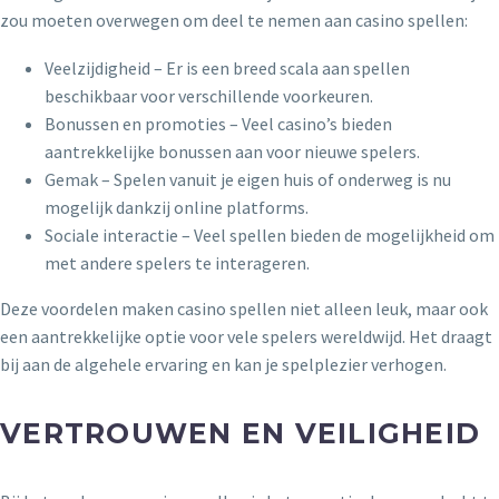
zou moeten overwegen om deel te nemen aan casino spellen:
Veelzijdigheid – Er is een breed scala aan spellen
beschikbaar voor verschillende voorkeuren.
Bonussen en promoties – Veel casino’s bieden
aantrekkelijke bonussen aan voor nieuwe spelers.
Gemak – Spelen vanuit je eigen huis of onderweg is nu
mogelijk dankzij online platforms.
Sociale interactie – Veel spellen bieden de mogelijkheid om
met andere spelers te interageren.
Deze voordelen maken casino spellen niet alleen leuk, maar ook
een aantrekkelijke optie voor vele spelers wereldwijd. Het draagt
bij aan de algehele ervaring en kan je spelplezier verhogen.
VERTROUWEN EN VEILIGHEID