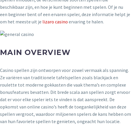
beschikbaar zijn, en hoe je kunt beginnen met spelen. Of je nu
een beginner bent of een ervaren speler, deze informatie helpt je
om het meeste uit je
lizaro casino
ervaring te halen.
MAIN OVERVIEW
Casino spellen zijn ontworpen voor zowel vermaak als spanning.
Ze variëren van traditionele tafelspellen zoals blackjack en
roulette tot moderne gokkasten die vaak thema’s en complexe
bonusfeatures bevatten. Dit brede scala aan spellen zorgt ervoor
dat er voor elke speler iets te vinden is dat aanspreekt. De
opkomst van online casino’s heeft de toegankelijkheid van deze
spellen vergroot, waardoor miljoenen spelers de kans hebben om
van hun favoriete spellen te genieten, ongeacht hun locatie.