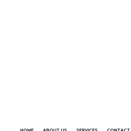
-Friday
HOME
ABOUT US
SERVICES
CONTACT