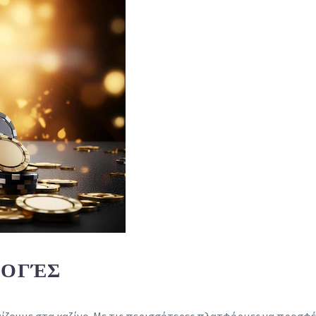
ΜΟΓΈΣ
ίζουμε στα καζίνο. Με τις περισσότερες πλατφόρμες να προσφέρ