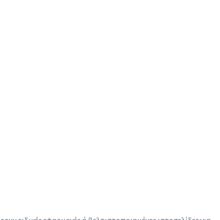
ουν ειδικές εφαρμογές ή βελτιστοποιημένες ιστοσελίδες για