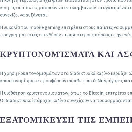
κινητά, οι παίκτες μπορούν να απολαμβάνουν τα αγαπημένα του
συνεχίζει να αυξάνεται.
Η ευκολία του mobile gaming επιτρέπει στους παίκτες να συμμε
προγραμματιστές επενδύουν περισσότερους πόρους στην ανάπτυ
ΚΡΥΠΤΟΝΟΜΊΣΜΑΤΑ ΚΑΙ ΑΣ
Η χρήση κρυπτονομισμάτων στα διαδικτυακά καζίνο κερδίζει ό
κρυπτονομίσματα προσφέρουν ακριβώς αυτό. Με γρήγορες και α
Η υιοθέτηση κρυπτονομισμάτων, όπως το Bitcoin, επιτρέπει επ
Οι διαδικτυακοί πάροχοι καζίνο συνεχίζουν να προσαρμόζοντα
ΕΞΑΤΟΜΊΚΕΥΣΗ ΤΗΣ ΕΜΠΕΙ