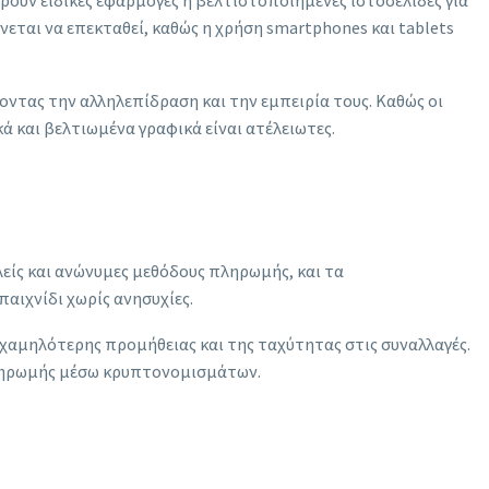
ται να επεκταθεί, καθώς η χρήση smartphones και tablets
οντας την αλληλεπίδραση και την εμπειρία τους. Καθώς οι
και βελτιωμένα γραφικά είναι ατέλειωτες.
είς και ανώνυμες μεθόδους πληρωμής, και τα
αιχνίδι χωρίς ανησυχίες.
χαμηλότερης προμήθειας και της ταχύτητας στις συναλλαγές.
 πληρωμής μέσω κρυπτονομισμάτων.