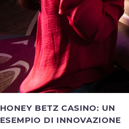
HONEY BETZ CASINO: UN
ESEMPIO DI INNOVAZIONE