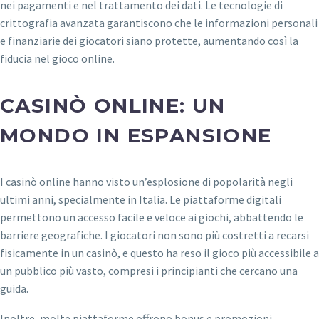
nei pagamenti e nel trattamento dei dati. Le tecnologie di
crittografia avanzata garantiscono che le informazioni personali
e finanziarie dei giocatori siano protette, aumentando così la
fiducia nel gioco online.
CASINÒ ONLINE: UN
MONDO IN ESPANSIONE
I casinò online hanno visto un’esplosione di popolarità negli
ultimi anni, specialmente in Italia. Le piattaforme digitali
permettono un accesso facile e veloce ai giochi, abbattendo le
barriere geografiche. I giocatori non sono più costretti a recarsi
fisicamente in un casinò, e questo ha reso il gioco più accessibile a
un pubblico più vasto, compresi i principianti che cercano una
guida.
Inoltre, molte piattaforme offrono bonus e promozioni