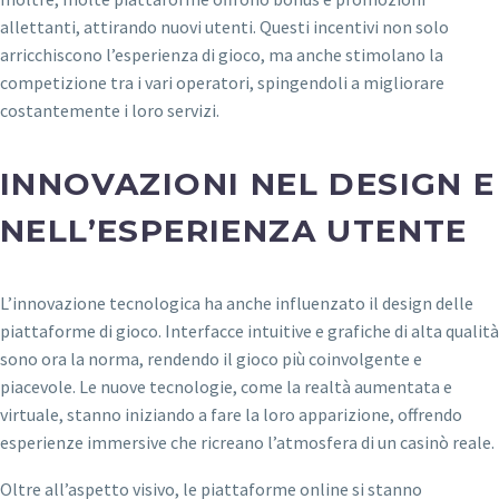
allettanti, attirando nuovi utenti. Questi incentivi non solo
arricchiscono l’esperienza di gioco, ma anche stimolano la
competizione tra i vari operatori, spingendoli a migliorare
costantemente i loro servizi.
INNOVAZIONI NEL DESIGN E
NELL’ESPERIENZA UTENTE
L’innovazione tecnologica ha anche influenzato il design delle
piattaforme di gioco. Interfacce intuitive e grafiche di alta qualità
sono ora la norma, rendendo il gioco più coinvolgente e
piacevole. Le nuove tecnologie, come la realtà aumentata e
virtuale, stanno iniziando a fare la loro apparizione, offrendo
esperienze immersive che ricreano l’atmosfera di un casinò reale.
Oltre all’aspetto visivo, le piattaforme online si stanno