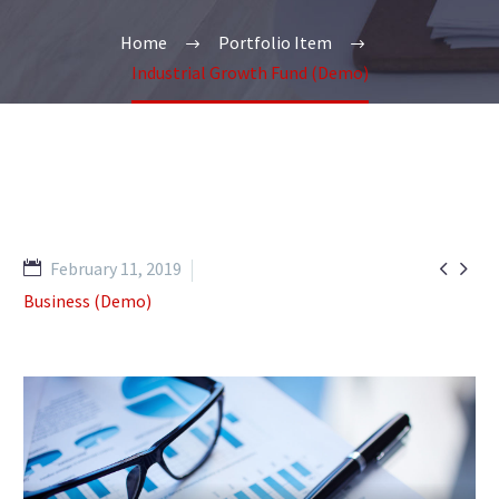
Home
Portfolio Item
Industrial Growth Fund (Demo)


February 11, 2019
Business (Demo)