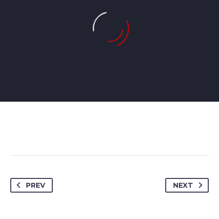
JENIFFER BURNS
Creative Heads Inc.
PREV
NEXT
TheGem comes with an extended powerful
theme options panel, which allows you to