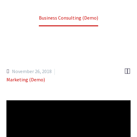
Home
Portfolio Item
Business Consulting (Demo)


November 26, 2018
Marketing (Demo)