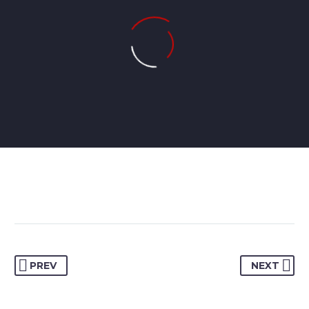
JENIFFER BURNS
Creative Heads Inc.
PREV
NEXT
TheGem comes with an extended powerful