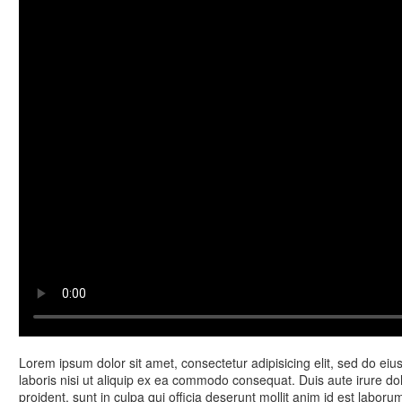
Lorem ipsum dolor sit amet, consectetur adipisicing elit, sed do ei
laboris nisi ut aliquip ex ea commodo consequat. Duis aute irure dolo
proident, sunt in culpa qui officia deserunt mollit anim id est lab