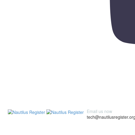
Email us now
tech@nautilusregister.or