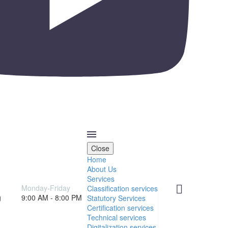
Close
Home
About Us
Services
Monday-Friday
Classification services
g
9:00 AM - 8:00 PM
Statutory Services
Certification services
Technical services
Digitalization services