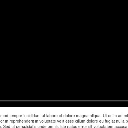
usmod tempor incididunt ut labore et dolore magna aliqua. Ut enim ad m
r in reprehenderit in voluptate velit esse cillum dolore eu fugiat nulla 
orum. Sed ut perspiciatis unde omnis iste natus error sit voluptatem ac