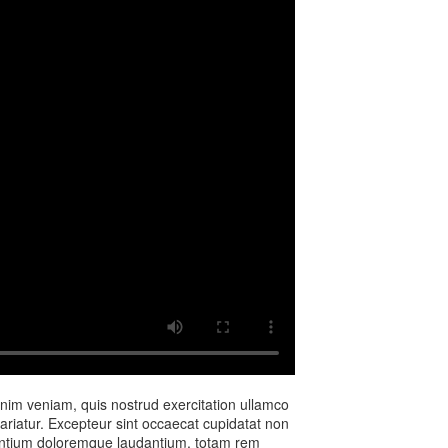
inim veniam, quis nostrud exercitation ullamco
pariatur. Excepteur sint occaecat cupidatat non
cusantium doloremque laudantium, totam rem