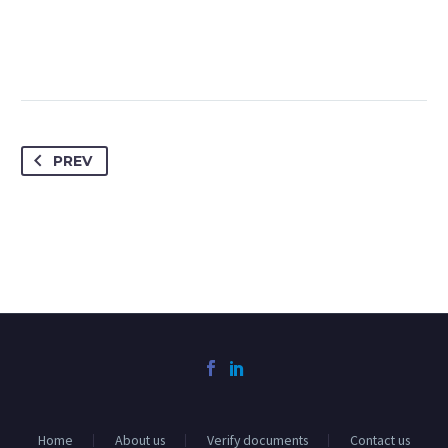
JENIFFER BURNS
Creative Heads Inc.
PREV
TheGem comes with an extended powerful
theme options panel, which allows you to
customize just anything in an appearance
of your website – with few clicks.
Home
About us
Verify documents
Contact us