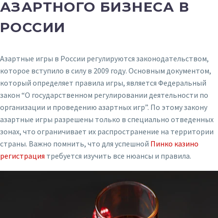
АЗАРТНОГО БИЗНЕСА В
РОССИИ
Азартные игры в России регулируются законодательством,
которое вступило в силу в 2009 году. Основным документом,
который определяет правила игры, является Федеральный
закон “О государственном регулировании деятельности по
организации и проведению азартных игр”. По этому закону
азартные игры разрешены только в специально отведенных
зонах, что ограничивает их распространение на территории
страны. Важно помнить, что для успешной
Пинко казино
регистрация
требуется изучить все нюансы и правила.