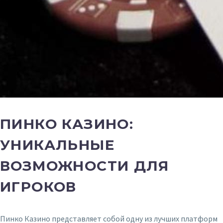
ПИНКО КАЗИНО:
УНИКАЛЬНЫЕ
ВОЗМОЖНОСТИ ДЛЯ
ИГРОКОВ
Пинко Казино представляет собой одну из лучших платформ