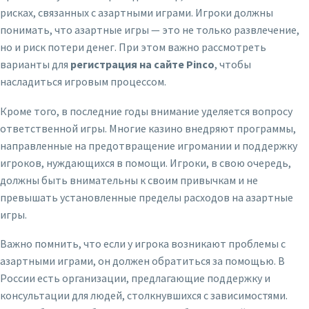
рисках, связанных с азартными играми. Игроки должны
понимать, что азартные игры — это не только развлечение,
но и риск потери денег. При этом важно рассмотреть
варианты для
регистрация на сайте Pinco
, чтобы
насладиться игровым процессом.
Кроме того, в последние годы внимание уделяется вопросу
ответственной игры. Многие казино внедряют программы,
направленные на предотвращение игромании и поддержку
игроков, нуждающихся в помощи. Игроки, в свою очередь,
должны быть внимательны к своим привычкам и не
превышать установленные пределы расходов на азартные
игры.
Важно помнить, что если у игрока возникают проблемы с
азартными играми, он должен обратиться за помощью. В
России есть организации, предлагающие поддержку и
консультации для людей, столкнувшихся с зависимостями.