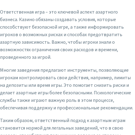
Ответственная игра – это ключевой аспект азартного
бизнеса. Казино обязаны создавать условия, которые
способствуют безопасной игре, а также информировать
игроков о возможных рисках и способах предотвратить
азартную зависимость. Важно, чтобы игроки знали о
возможностях ограничения своих расходов и времени,
проведенного за игрой.
Многие заведения предлагают инструменты, позволяющие
игрокам контролировать свои действия, например, лимиты
на депозиты или время игры. Это помогает снизить риски и
делает азартные игры более безопасными. Психологические
службы также играют важную роль в этом процессе,
обеспечивая поддержку и профессиональные рекомендации.
Таким образом, ответственный подход к азартным играм
становится нормой для легальных заведений, что в свою