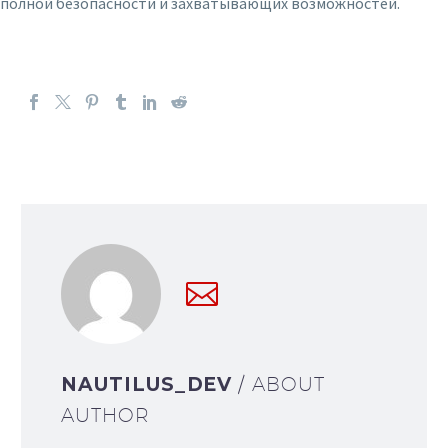
полной безопасности и захватывающих возможностей.
NAUTILUS_DEV
/ ABOUT
AUTHOR