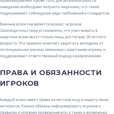
правонарушений. Кроме того, для легальной работы
заведения необходимо получить лицензию, что также
подразумевает соблюдение ряда требований и стандартов.
Важным аспектом является возраст игроков.
Законодательством установлено, что участвовать в
азартных играх могут только лица, достигшие 18-летнего
возраста. Это правило помогает защитить молодежь от
потенциальных рисков, связанных с азартными играми, и
поддерживает ответственный подход к развлечениям.
ПРАВА И ОБЯЗАННОСТИ
ИГРОКОВ
Каждый игрок имеет право на честную игру и защиту своих
интересов. Казино обязаны информировать игроков о
правилах и условиях проведения игр, а также о возможных