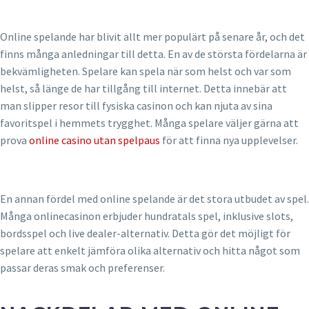
Online spelande har blivit allt mer populärt på senare år, och det
finns många anledningar till detta. En av de största fördelarna är
bekvämligheten. Spelare kan spela när som helst och var som
helst, så länge de har tillgång till internet. Detta innebär att
man slipper resor till fysiska casinon och kan njuta av sina
favoritspel i hemmets trygghet. Många spelare väljer gärna att
prova
online casino utan spelpaus
för att finna nya upplevelser.
En annan fördel med online spelande är det stora utbudet av spel.
Många onlinecasinon erbjuder hundratals spel, inklusive slots,
bordsspel och live dealer-alternativ. Detta gör det möjligt för
spelare att enkelt jämföra olika alternativ och hitta något som
passar deras smak och preferenser.