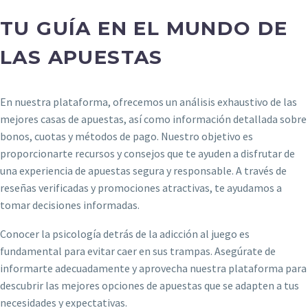
TU GUÍA EN EL MUNDO DE
LAS APUESTAS
En nuestra plataforma, ofrecemos un análisis exhaustivo de las
mejores casas de apuestas, así como información detallada sobre
bonos, cuotas y métodos de pago. Nuestro objetivo es
proporcionarte recursos y consejos que te ayuden a disfrutar de
una experiencia de apuestas segura y responsable. A través de
reseñas verificadas y promociones atractivas, te ayudamos a
tomar decisiones informadas.
Conocer la psicología detrás de la adicción al juego es
fundamental para evitar caer en sus trampas. Asegúrate de
informarte adecuadamente y aprovecha nuestra plataforma para
descubrir las mejores opciones de apuestas que se adapten a tus
necesidades y expectativas.