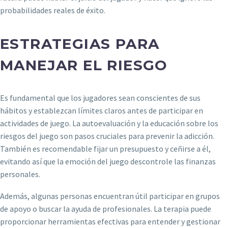
probabilidades reales de éxito.
ESTRATEGIAS PARA
MANEJAR EL RIESGO
Es fundamental que los jugadores sean conscientes de sus
hábitos y establezcan límites claros antes de participar en
actividades de juego. La autoevaluación y la educación sobre los
riesgos del juego son pasos cruciales para prevenir la adicción.
También es recomendable fijar un presupuesto y ceñirse a él,
evitando así que la emoción del juego descontrole las finanzas
personales.
Además, algunas personas encuentran útil participar en grupos
de apoyo o buscar la ayuda de profesionales. La terapia puede
proporcionar herramientas efectivas para entender y gestionar