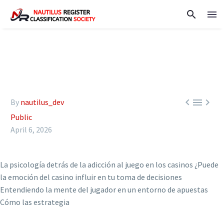



By
nautilus_dev
Public
April 6, 2026
La psicología detrás de la adicción al juego en los casinos ¿Puede
la emoción del casino influir en tu toma de decisiones
Entendiendo la mente del jugador en un entorno de apuestas
Cómo las estrategia