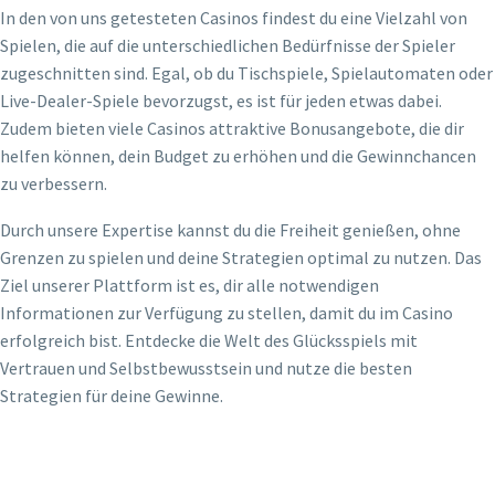
In den von uns getesteten Casinos findest du eine Vielzahl von
Spielen, die auf die unterschiedlichen Bedürfnisse der Spieler
zugeschnitten sind. Egal, ob du Tischspiele, Spielautomaten oder
Live-Dealer-Spiele bevorzugst, es ist für jeden etwas dabei.
Zudem bieten viele Casinos attraktive Bonusangebote, die dir
helfen können, dein Budget zu erhöhen und die Gewinnchancen
zu verbessern.
Durch unsere Expertise kannst du die Freiheit genießen, ohne
Grenzen zu spielen und deine Strategien optimal zu nutzen. Das
Ziel unserer Plattform ist es, dir alle notwendigen
Informationen zur Verfügung zu stellen, damit du im Casino
erfolgreich bist. Entdecke die Welt des Glücksspiels mit
Vertrauen und Selbstbewusstsein und nutze die besten
Strategien für deine Gewinne.