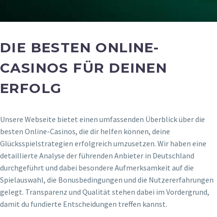
DIE BESTEN ONLINE-
CASINOS FÜR DEINEN
ERFOLG
Unsere Webseite bietet einen umfassenden Überblick über die
besten Online-Casinos, die dir helfen können, deine
Glücksspielstrategien erfolgreich umzusetzen. Wir haben eine
detaillierte Analyse der führenden Anbieter in Deutschland
durchgeführt und dabei besondere Aufmerksamkeit auf die
Spielauswahl, die Bonusbedingungen und die Nutzererfahrungen
gelegt. Transparenz und Qualität stehen dabei im Vordergrund,
damit du fundierte Entscheidungen treffen kannst.