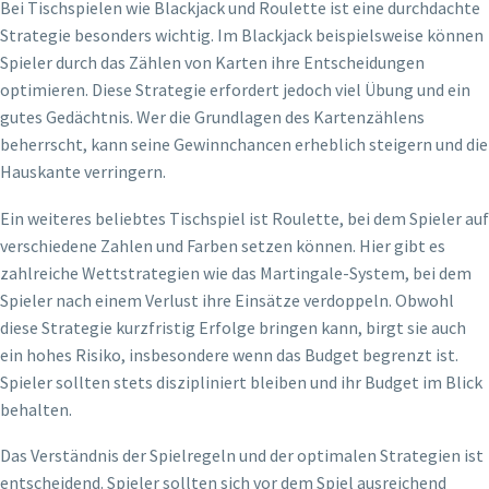
Bei Tischspielen wie Blackjack und Roulette ist eine durchdachte
Strategie besonders wichtig. Im Blackjack beispielsweise können
Spieler durch das Zählen von Karten ihre Entscheidungen
optimieren. Diese Strategie erfordert jedoch viel Übung und ein
gutes Gedächtnis. Wer die Grundlagen des Kartenzählens
beherrscht, kann seine Gewinnchancen erheblich steigern und die
Hauskante verringern.
Ein weiteres beliebtes Tischspiel ist Roulette, bei dem Spieler auf
verschiedene Zahlen und Farben setzen können. Hier gibt es
zahlreiche Wettstrategien wie das Martingale-System, bei dem
Spieler nach einem Verlust ihre Einsätze verdoppeln. Obwohl
diese Strategie kurzfristig Erfolge bringen kann, birgt sie auch
ein hohes Risiko, insbesondere wenn das Budget begrenzt ist.
Spieler sollten stets diszipliniert bleiben und ihr Budget im Blick
behalten.
Das Verständnis der Spielregeln und der optimalen Strategien ist
entscheidend. Spieler sollten sich vor dem Spiel ausreichend