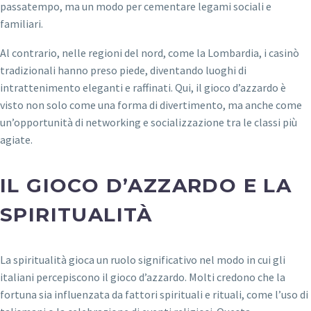
passatempo, ma un modo per cementare legami sociali e
familiari.
Al contrario, nelle regioni del nord, come la Lombardia, i casinò
tradizionali hanno preso piede, diventando luoghi di
intrattenimento eleganti e raffinati. Qui, il gioco d’azzardo è
visto non solo come una forma di divertimento, ma anche come
un’opportunità di networking e socializzazione tra le classi più
agiate.
IL GIOCO D’AZZARDO E LA
SPIRITUALITÀ
La spiritualità gioca un ruolo significativo nel modo in cui gli
italiani percepiscono il gioco d’azzardo. Molti credono che la
fortuna sia influenzata da fattori spirituali e rituali, come l’uso di