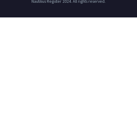
Nautilius Register 2024. All rights reserved.