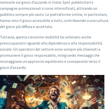
notevole sul gioco d’azzardo in Italia. Spot pubblicitari e
campagne promozionali si sono intensificati, attirando un
pubblico sempre più vasto. Le piattaforme online, in particolare,
hanno reso il gioco accessibile a tutti, contribuendo a una cultura
del gioco più diffusa e accettata.
Tuttavia, questa crescente visibilità ha sollevato anche
preoccupazioni riguardo alla dipendenza e alla responsabilità
sociale. Gli operatori del settore sono sempre più chiamati a
promuovere il gioco responsabile, integrando messaggi che
incoraggiano un approccio equilibrato e consapevole verso il
gioco d’azzardo.