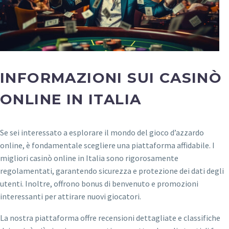
INFORMAZIONI SUI CASINÒ
ONLINE IN ITALIA
Se sei interessato a esplorare il mondo del gioco d’azzardo
online, è fondamentale scegliere una piattaforma affidabile. I
migliori casinò online in Italia sono rigorosamente
regolamentati, garantendo sicurezza e protezione dei dati degli
utenti. Inoltre, offrono bonus di benvenuto e promozioni
interessanti per attirare nuovi giocatori.
La nostra piattaforma offre recensioni dettagliate e classifiche