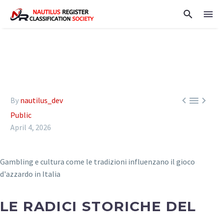



By
nautilus_dev
Public
April 4, 2026
Gambling e cultura come le tradizioni influenzano il gioco
d'azzardo in Italia
LE RADICI STORICHE DEL