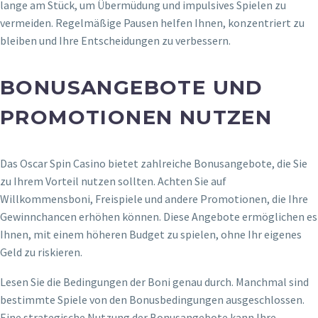
lange am Stück, um Übermüdung und impulsives Spielen zu
vermeiden. Regelmäßige Pausen helfen Ihnen, konzentriert zu
bleiben und Ihre Entscheidungen zu verbessern.
BONUSANGEBOTE UND
PROMOTIONEN NUTZEN
Das Oscar Spin Casino bietet zahlreiche Bonusangebote, die Sie
zu Ihrem Vorteil nutzen sollten. Achten Sie auf
Willkommensboni, Freispiele und andere Promotionen, die Ihre
Gewinnchancen erhöhen können. Diese Angebote ermöglichen es
Ihnen, mit einem höheren Budget zu spielen, ohne Ihr eigenes
Geld zu riskieren.
Lesen Sie die Bedingungen der Boni genau durch. Manchmal sind
bestimmte Spiele von den Bonusbedingungen ausgeschlossen.
Eine strategische Nutzung der Bonusangebote kann Ihre