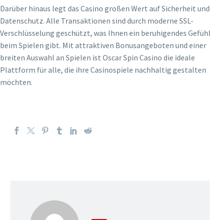
Darüber hinaus legt das Casino großen Wert auf Sicherheit und
Datenschutz. Alle Transaktionen sind durch moderne SSL-
Verschlüsselung geschützt, was Ihnen ein beruhigendes Gefühl
beim Spielen gibt. Mit attraktiven Bonusangeboten und einer
breiten Auswahl an Spielen ist Oscar Spin Casino die ideale
Plattform für alle, die ihre Casinospiele nachhaltig gestalten
möchten.