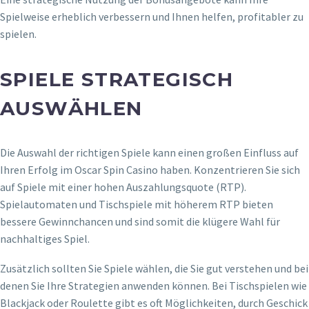
Spielweise erheblich verbessern und Ihnen helfen, profitabler zu
spielen.
SPIELE STRATEGISCH
AUSWÄHLEN
Die Auswahl der richtigen Spiele kann einen großen Einfluss auf
Ihren Erfolg im Oscar Spin Casino haben. Konzentrieren Sie sich
auf Spiele mit einer hohen Auszahlungsquote (RTP).
Spielautomaten und Tischspiele mit höherem RTP bieten
bessere Gewinnchancen und sind somit die klügere Wahl für
nachhaltiges Spiel.
Zusätzlich sollten Sie Spiele wählen, die Sie gut verstehen und bei
denen Sie Ihre Strategien anwenden können. Bei Tischspielen wie
Blackjack oder Roulette gibt es oft Möglichkeiten, durch Geschick