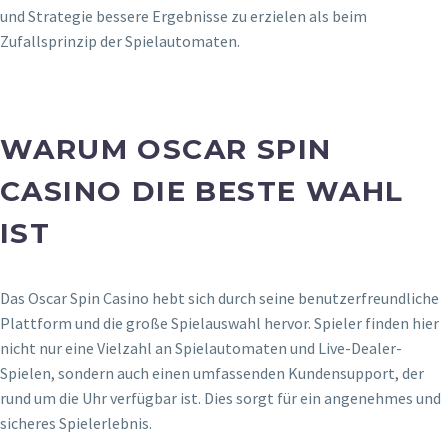
und Strategie bessere Ergebnisse zu erzielen als beim
Zufallsprinzip der Spielautomaten.
WARUM OSCAR SPIN
CASINO DIE BESTE WAHL
IST
Das Oscar Spin Casino hebt sich durch seine benutzerfreundliche
Plattform und die große Spielauswahl hervor. Spieler finden hier
nicht nur eine Vielzahl an Spielautomaten und Live-Dealer-
Spielen, sondern auch einen umfassenden Kundensupport, der
rund um die Uhr verfügbar ist. Dies sorgt für ein angenehmes und
sicheres Spielerlebnis.