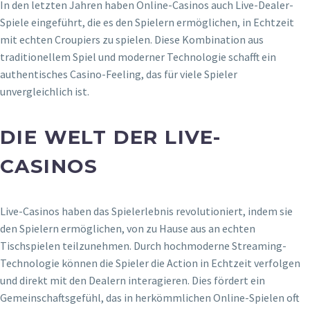
In den letzten Jahren haben Online-Casinos auch Live-Dealer-
Spiele eingeführt, die es den Spielern ermöglichen, in Echtzeit
mit echten Croupiers zu spielen. Diese Kombination aus
traditionellem Spiel und moderner Technologie schafft ein
authentisches Casino-Feeling, das für viele Spieler
unvergleichlich ist.
DIE WELT DER LIVE-
CASINOS
Live-Casinos haben das Spielerlebnis revolutioniert, indem sie
den Spielern ermöglichen, von zu Hause aus an echten
Tischspielen teilzunehmen. Durch hochmoderne Streaming-
Technologie können die Spieler die Action in Echtzeit verfolgen
und direkt mit den Dealern interagieren. Dies fördert ein
Gemeinschaftsgefühl, das in herkömmlichen Online-Spielen oft