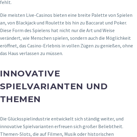
fehlt.
Die meisten Live-Casinos bieten eine breite Palette von Spielen
an, von Blackjack und Roulette bis hin zu Baccarat und Poker.
Diese Form des Spielens hat nicht nur die Art und Weise
verändert, wie Menschen spielen, sondern auch die Möglichkeit
eröffnet, das Casino-Erlebnis in vollen Zügen zu genießen, ohne
das Haus verlassen zu müssen.
INNOVATIVE
SPIELVARIANTEN UND
THEMEN
Die Glücksspielindustrie entwickelt sich ständig weiter, und
innovative Spielvarianten erfreuen sich großer Beliebtheit.
Themen-Slots, die auf Filmen, Musik oder historischen