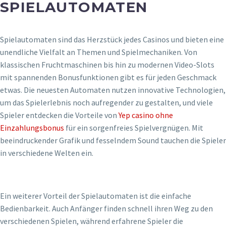
SPIELAUTOMATEN
Spielautomaten sind das Herzstück jedes Casinos und bieten eine
unendliche Vielfalt an Themen und Spielmechaniken. Von
klassischen Fruchtmaschinen bis hin zu modernen Video-Slots
mit spannenden Bonusfunktionen gibt es für jeden Geschmack
etwas. Die neuesten Automaten nutzen innovative Technologien,
um das Spielerlebnis noch aufregender zu gestalten, und viele
Spieler entdecken die Vorteile von
Yep casino ohne
Einzahlungsbonus
für ein sorgenfreies Spielvergnügen. Mit
beeindruckender Grafik und fesselndem Sound tauchen die Spieler
in verschiedene Welten ein.
Ein weiterer Vorteil der Spielautomaten ist die einfache
Bedienbarkeit. Auch Anfänger finden schnell ihren Weg zu den
verschiedenen Spielen, während erfahrene Spieler die