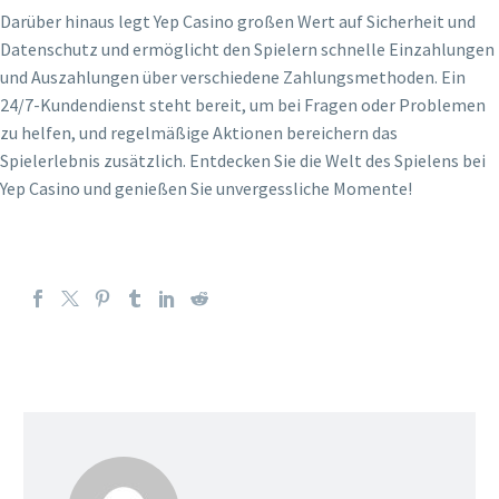
Darüber hinaus legt Yep Casino großen Wert auf Sicherheit und
Datenschutz und ermöglicht den Spielern schnelle Einzahlungen
und Auszahlungen über verschiedene Zahlungsmethoden. Ein
24/7-Kundendienst steht bereit, um bei Fragen oder Problemen
zu helfen, und regelmäßige Aktionen bereichern das
Spielerlebnis zusätzlich. Entdecken Sie die Welt des Spielens bei
Yep Casino und genießen Sie unvergessliche Momente!