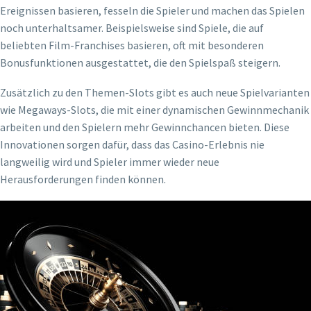
Ereignissen basieren, fesseln die Spieler und machen das Spielen
noch unterhaltsamer. Beispielsweise sind Spiele, die auf
beliebten Film-Franchises basieren, oft mit besonderen
Bonusfunktionen ausgestattet, die den Spielspaß steigern.
Zusätzlich zu den Themen-Slots gibt es auch neue Spielvarianten
wie Megaways-Slots, die mit einer dynamischen Gewinnmechanik
arbeiten und den Spielern mehr Gewinnchancen bieten. Diese
Innovationen sorgen dafür, dass das Casino-Erlebnis nie
langweilig wird und Spieler immer wieder neue
Herausforderungen finden können.