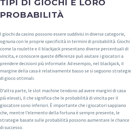
TIPI DI GIOCHI E LORO
PROBABILITÀ
I giochi da casino possono essere suddivisi in diverse categorie,
ognuna con le proprie specificità in termini di probabilità. Giochi
come la roulette e il blackjack presentano diverse percentuali di
vincita, e conoscere queste differenze può aiutare i giocatori a
prendere decisioni più informate. Ad esempio, nel blackjack, il
margine della casa è relativamente basso se si seguono strategie
di gioco ottimali.
D’altra parte, le slot machine tendono ad avere margini di casa
più elevati, il che significa che le probabilità di vincita per il
giocatore sono inferiori. È importante che i giocatori sappiano
che, mentre l’elemento della fortuna è sempre presente, le
strategie basate sulle probabilità possono aumentare le chance
di successo.