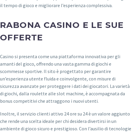
il tempo di gioco e migliorare l’esperienza complessiva.
RABONA CASINO E LE SUE
OFFERTE
Casino si presenta come una piattaforma innovativa per gli
amanti del gioco, offrendo una vasta gamma di giochi e
scommesse sportive. Il sito è progettato per garantire
un’esperienza utente fluida e coinvolgente, con misure di
sicurezza avanzate per proteggere i dati dei giocatori. La varietà
di giochi, dalla roulette alle slot machine, è accompagnata da
bonus competitivi che attraggono i nuovi utenti.
Inoltre, il servizio clienti attivo 24 ore su 24 è un valore aggiunto
che rende una scelta ideale per chi desidera divertirsi in un
ambiente di gioco sicuro e prestigioso. Con l’ausilio di tecnologie