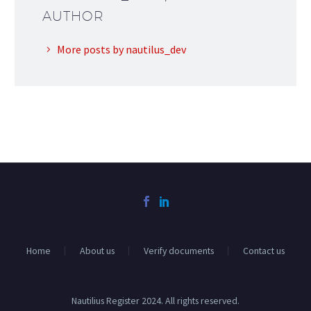
AUTHOR
More posts by nautilus_dev
Home
About us
Verify documents
Contact us
Nautilius Register 2024. All rights reserved.